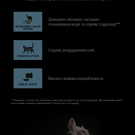
Доведено збільшує загальне 
споживання води та сприяє гідратації**
Сприяє розрідженню сечі
Висока смакова привабливість
** Порівняно з котами, які споживають лише воду на додаток до сухого годування. Для отримання користі
коти повинні споживати щонайменше 26 мл/кг маси тіла щодня.