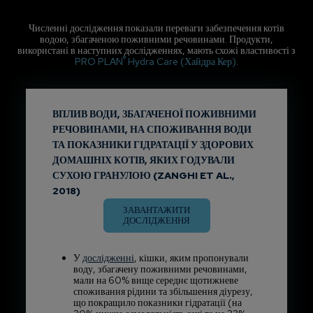
Численні дослідження показали переваги забезпечення котів
водою, збагаченою поживними речовинами. Продукти,
використані в наступних дослідженнях, мають схожі властивості з
®
PRO PLAN
Hydra Care (Хайдра Кер)
.
ВПЛИВ ВОДИ, ЗБАГАЧЕНОЇ ПОЖИВНИМИ
РЕЧОВИНАМИ, НА СПОЖИВАННЯ ВОДИ
ТА ПОКАЗНИКИ ГІДРАТАЦІЇ У ЗДОРОВИХ
ДОМАШНІХ КОТІВ, ЯКИХ ГОДУВАЛИ
СУХОЮ ГРАНУЛОЮ (ZANGHI ET AL.,
2018)
ЗАВАНТАЖИТИ
ДОСЛІДЖЕННЯ
У
дослідженні
, кішки, яким пропонували
воду, збагачену поживними речовинами,
мали на 60% вище середнє щотижневе
споживання рідини та збільшення діурезу,
що покращило показники гідратації (на