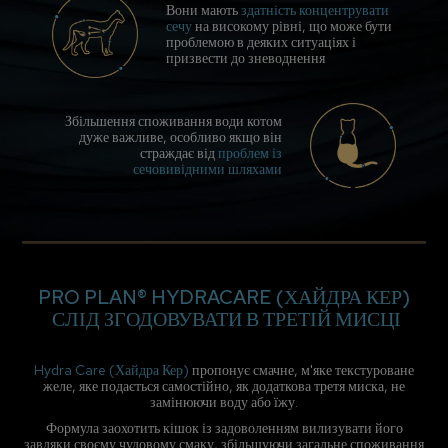
Вони мають
здатність концентрувати
сечу
на високому рівні, що може бути
проблемою в деяких ситуаціях і
призвести до зневоднення
Збільшення споживання води котом
дуже важливе, особливо якщо він
страждає від
проблем із
сечовивідними шляхами
PRO PLAN® HYDRACARE (ХАЙДРА КЕР)
​ СЛІД ЗГОДОВУВАТИ В ТРЕТІЙ МИСЦІ
Hydra Care (Хайдра Кер)
пропонує смачне, м'яке текстуроване
желе, яке подається самостійно, як додаткова третя миска, не
замінюючи воду або їжу.
Формула заохотить кішок із задоволенням вилизувати його
завдяки своєму чудовому смаку, збільшуючи загальне споживання