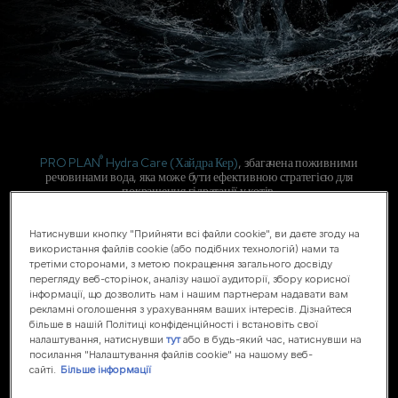
®
PRO PLAN
Hydra Care (Хайдра Кер)
, збагачена поживними
речовинами вода, яка може бути ефективною стратегією для
покращення гідратації у котів.
Додатковий корм, створений для того, щоб допомогти котам
споживати в середньому
на 50% більше рідини щодня, ніж
Натиснувши кнопку "Прийняти всі файли cookie", ви даєте згоду на
просто воду*
, сприяючи збільшенню розведення сечі.
використання файлів cookie (або подібних технологій) нами та
третіми сторонами, з метою покращення загального досвіду
перегляду веб-сторінок, аналізу нашої аудиторії, збору корисної
інформації, що дозволить нам і нашим партнерам надавати вам
рекламні оголошення з урахуванням ваших інтересів. Дізнайтеся
більше в нашій Політиці конфіденційності і встановіть свої
налаштування, натиснувши
тут
або в будь-який час, натиснувши на
посилання "Налаштування файлів cookie" на нашому веб-
сайті.
Більше інформації