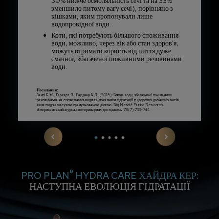
30% нижче осмоляльність сечі та на 33%
зменшило питому вагу сечі), порівняно з
кішками, яким пропонували лише
водопровідної води.
Коти, які потребують більшого споживання
води, можливо, через вік або стан здоров'я,
можуть отримати користь від пиття дуже
смачної, збагаченої поживними речовинами
води.
Посилання:
Зангі Б.М., Герхарт Л., Гарднер К.Л., (2018): Вплив води, збагаченої поживними
речовинами, на споживання води та показники гідратації у здорових домашніх котів,
яких годували сухою гранульованою дієтою. Від Nestlé Purina Research.
Американський журнал ветеринарних досліджень 79(7):733-744.
®
PRO PLAN
HYDRA CARE ХАЙДРА КЕР:
НАСТУПНА ЕВОЛЮЦІЯ ГІДРАТАЦІЇ