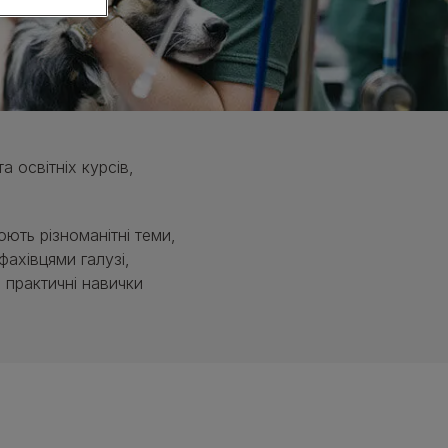
Калькулятор індивідуальної годівлі
Калькулятор споживання води
Дізнатись більше
 освітніх курсів,
ють різноманітні теми,
фахівцями галузі,
 практичні навички