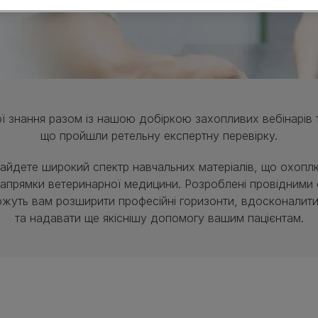
LIVECLEAR (Лівклір)
Лінійка кормів ЕН Гастроінтестінал
Лінійка кормів УР Урінарі
Hairball Care
Переглянути асортимент продукції для котів
 знання разом із нашою добіркою захопливих вебінарів та
що пройшли ретельну експертну перевірку.
найдете широкий спектр навчальних матеріалів, що охоплю
 напрямки ветеринарної медицини. Розроблені провідними 
жуть вам розширити професійні горизонти, вдосконалити
та надавати ще якіснішу допомогу вашим пацієнтам.