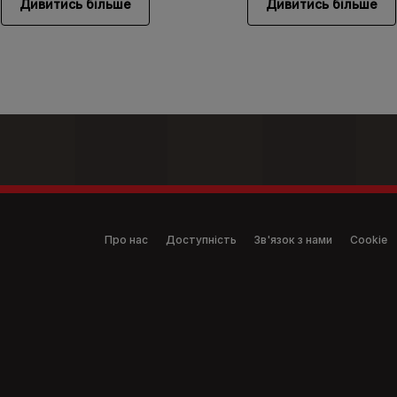
Дивитись більше
Дивитись більше
(anonymous)
Про нас
Доступність
Зв'язок з нами
Cookie