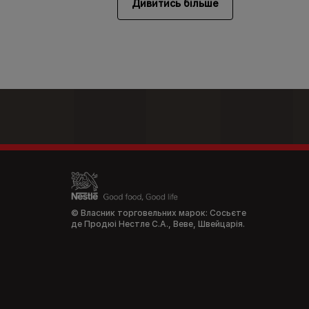
Дивитись більше
Legal 
© Власник торговельних марок: Сосьєте
де Продюі Нестле С.А., Веве, Швейцарія.