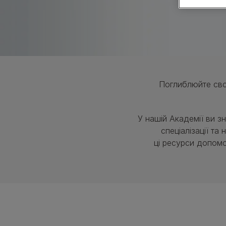
Calming Care (Заспокійливий догляд)
Лінійка кормів УР Урінарі
Переглянути асортимент продукції для собак
Поглиблюйте свої
У нашій Академії ви з
спеціалізації та
ці ресурси допомо