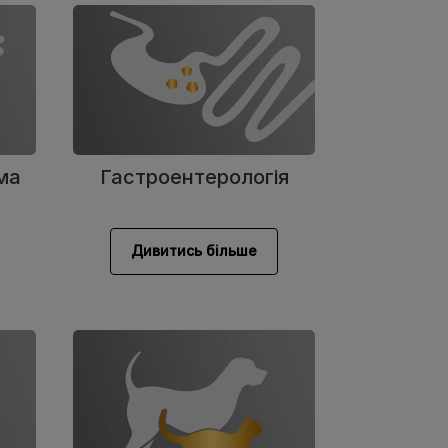
ма
Гастроентерологія
Дивитись більше