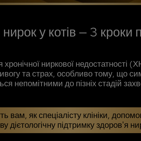
 нирок у котів — 3 кроки 
я хронічної ниркової недостатності (
ивогу та страх, особливо тому, що с
ся непомітними до пізніх стадій зах
ть вам, як спеціалісту клініки, допо
у дієтологічну підтримку здоров'я ни