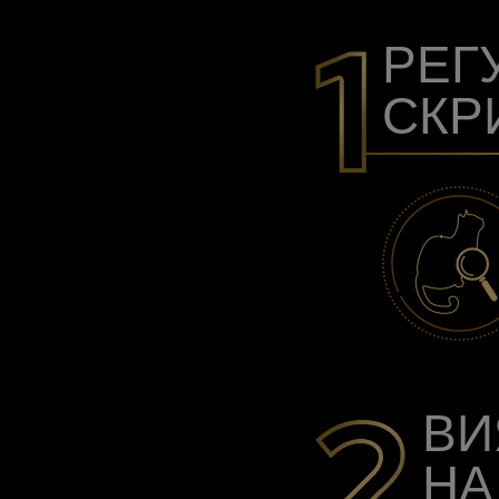
РЕГ
СКР
ВИ
НА