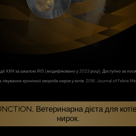
дії ХХН за шкалою IRIS (модифіковано у 2023 році). Доступно за по
лікування хронічної хвороби нирок у котів. 2016. Journal of Feline Med
CTION. Ветеринарна дієта для котів
нирок.