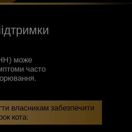
підтримки
ХНН) може
имптоми часто
ворювання.
могти власникам забезпечити
рок кота: