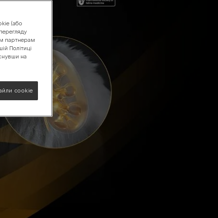
kie (або
 перегляду
Калькулятор індивідуальної годівлі
Калькулятор споживання води
Дізнатись більше
шим партнерам
шій Політиці
иснувши на
айли cookie