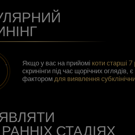
УЛЯРНИЙ
ИНІНГ
Якщо у вас на прийомі
коти старші 7 
скринінги під час щорічних оглядів, 
фактором
для виявлення субклінічн
ЯВЛЯТИ
 РАННІХ СТАДІЯХ