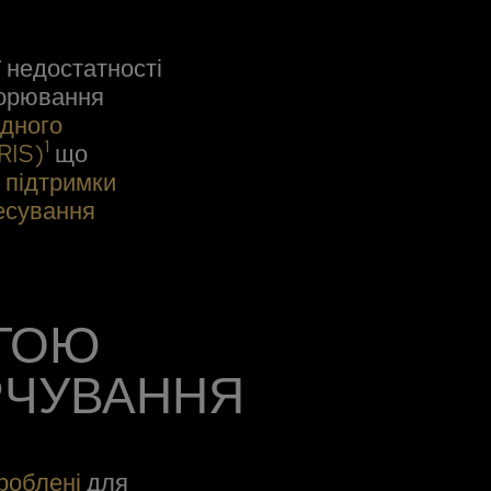
ї недостатності
ворювання
дного
1
RIS)
що
 підтримки
ресування
ОГОЮ
РЧУВАННЯ
зроблені
для