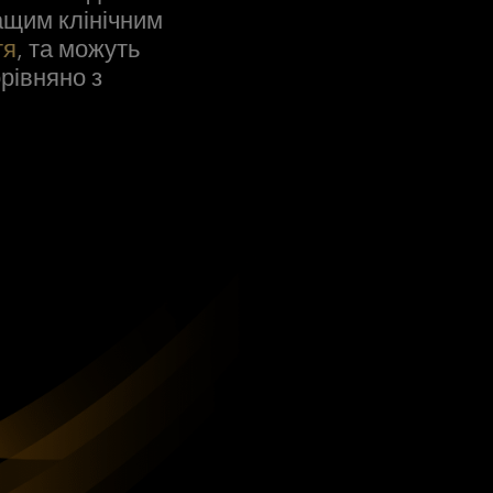
ащим клінічним
тя
, та можуть
орівняно з