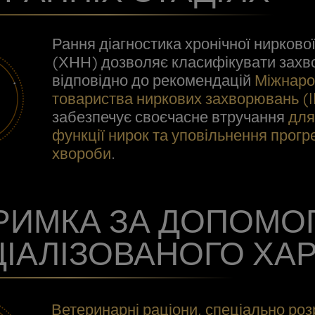
Рання діагностика хронічної нирково
(ХНН) дозволяє класифікувати зах
відповідно до рекомендацій
Міжнаро
товариства ниркових захворювань (I
забезпечує своєчасне втручання
для
функції нирок та уповільнення прог
хвороби
.
РИМКА ЗА ДОПОМ
ІАЛІЗОВАНОГО ХА
Ветеринарні раціони, спеціально ро