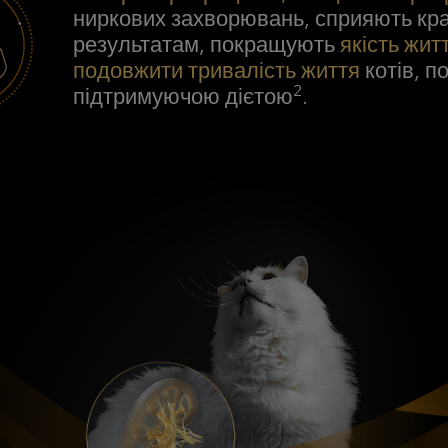
ниркових захворювань, сприяють кр
результатам, покращують
якість жит
подовжити тривалість життя
котів, п
2
підтримуючою дієтою
.