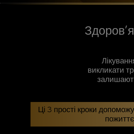
Здоров’я
Лікуванн
викликати тр
залишають
Ці 3 прості кроки допоможу
пожиттєв