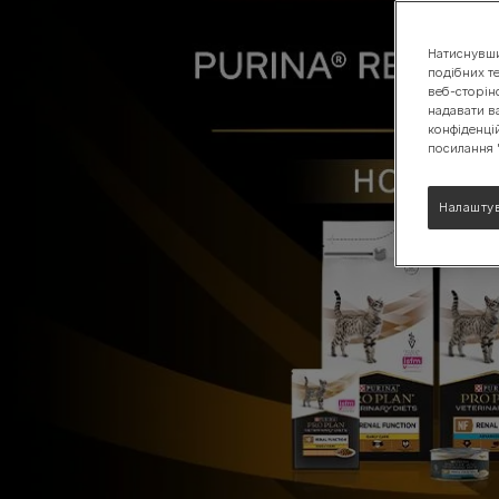
PURINA® RENAL
Calming Care (Заспокійливий догляд)
Натиснувши 
Лінійка кормів УР Урінарі
подібних т
веб-сторін
Переглянути асортимент продукції для собак
надавати в
конфіденці
посилання 
Налаштув