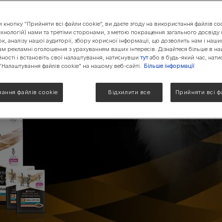
 FUNCTION
LIVECLEAR (Лівклір)
кнопку "Прийняти всі файли cookie", ви даєте згоду на використання файлів coo
Лінійка кормів ЕН Гастроінтестінал
ехнологій) нами та третіми сторонами, з метою покращення загального досвіду
ок, аналізу нашої аудиторії, збору корисної інформації, що дозволить нам і на
Лінійка кормів УР Урінарі
ам рекламні оголошення з урахуванням ваших інтересів. Дізнайтеся більше в на
Hairball Care
йності і встановіть свої налаштування, натиснувши
тут
або в будь-який час, нат
"Налаштування файлів cookie" на нашому веб-сайті.
Більше інформації
Переглянути асортимент продукції для котів
ання файлів cookie
Відхилити все
Прийняти всі ф