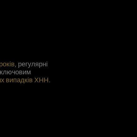
років
, регулярні
є ключовим
их випадків ХНН
.