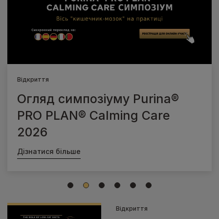
Відкриття
Огляд симпозіуму Purina®
PRO PLAN® Calming Care
2026
Дізнатися більше
1
2
3
4
5
6
Відкриття