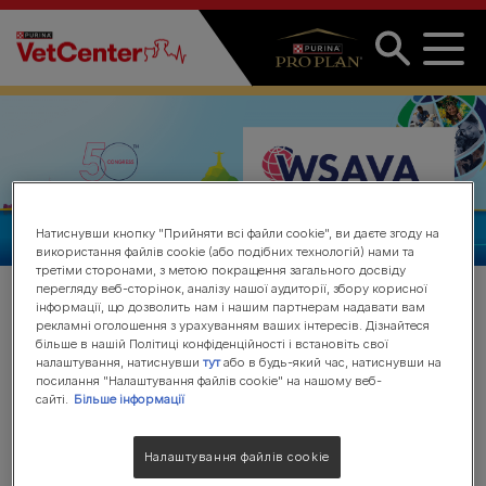
Перейти до основного вмісту
Натиснувши кнопку "Прийняти всі файли cookie", ви даєте згоду на
використання файлів cookie (або подібних технологій) нами та
третіми сторонами, з метою покращення загального досвіду
перегляду веб-сторінок, аналізу нашої аудиторії, збору корисної
інформації, що дозволить нам і нашим партнерам надавати вам
рекламні оголошення з урахуванням ваших інтересів. Дізнайтеся
WSAVA Конгрес 2025
більше в нашій Політиці конфіденційності і встановіть свої
налаштування, натиснувши
тут
або в будь-який час, натиснувши на
посилання "Налаштування файлів cookie" на нашому веб-
сайті.
Більше інформації
Приєднуйтесь до світової
Налаштування файлів cookie
ветеринарної спільноти на