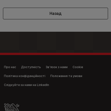
Назад
Legal (anonymous)
Про нас
Доступність
Зв'язок з нами
Cookie
Політика конфіденційності
Положення та умови
Слідкуйте за нами на LinkedIn