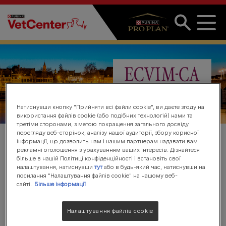
Перейти до основного вмісту
Натиснувши кнопку "Прийняти всі файли cookie", ви даєте згоду на
використання файлів cookie (або подібних технологій) нами та
третіми сторонами, з метою покращення загального досвіду
перегляду веб-сторінок, аналізу нашої аудиторії, збору корисної
інформації, що дозволить нам і нашим партнерам надавати вам
рекламні оголошення з урахуванням ваших інтересів. Дізнайтеся
35th ECVIM-CA Конгрес
більше в нашій Політиці конфіденційності і встановіть свої
налаштування, натиснувши
тут
або в будь-який час, натиснувши на
2025
посилання "Налаштування файлів cookie" на нашому веб-
сайті.
Більше інформації
Налаштування файлів cookie
Цей конгрес є однією з найвідоміших подій у сфері