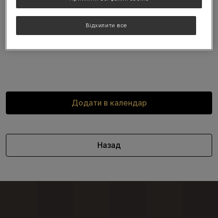
зберегти дати з п'ятниці 10-го по неділю 12-го жовтня.
Відхилити все
Додаткова інформація незабаром!
Додати в календар
Назад