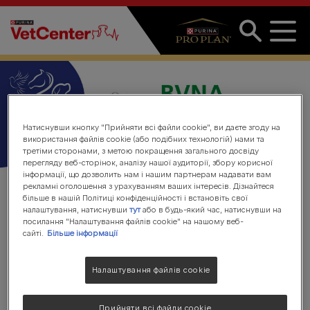
Перейти до основного вмісту
Натиснувши кнопку "Прийняти всі файли cookie", ви даєте згоду на
використання файлів cookie (або подібних технологій) нами та
третіми сторонами, з метою покращення загального досвіду
перегляду веб-сторінок, аналізу нашої аудиторії, збору корисної
інформації, що дозволить нам і нашим партнерам надавати вам
рекламні оголошення з урахуванням ваших інтересів. Дізнайтеся
більше в нашій Політиці конфіденційності і встановіть свої
BVNA Конгрес 2025
налаштування, натиснувши
тут
або в будь-який час, натиснувши на
посилання "Налаштування файлів cookie" на нашому веб-
сайті.
Більше інформації
Налаштування файлів cookie
Ми з нетерпінням чекаємо на можливість знову вітати
ветеринарних медсестер у стінах Міжнародного
центру Телфорда пізніше цього року - не забудьте
Прийняти всі файли cookie