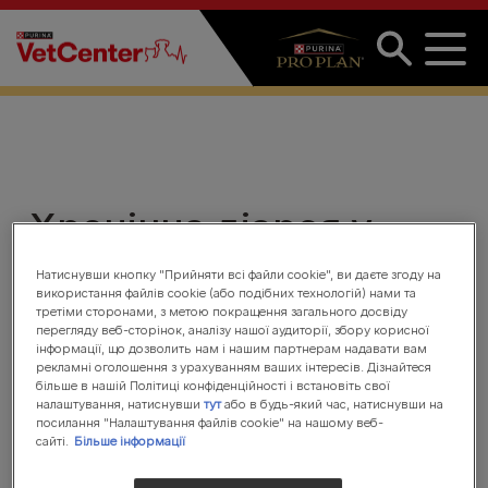
Перейти до основного вмісту
Хронічна діарея у
собак і котів. Лекція
Натиснувши кнопку "Прийняти всі файли cookie", ви даєте згоду на
використання файлів cookie (або подібних технологій) нами та
для ветеринарних
третіми сторонами, з метою покращення загального досвіду
перегляду веб-сторінок, аналізу нашої аудиторії, збору корисної
спеціалістів
інформації, що дозволить нам і нашим партнерам надавати вам
рекламні оголошення з урахуванням ваших інтересів. Дізнайтеся
більше в нашій Політиці конфіденційності і встановіть свої
налаштування, натиснувши
тут
або в будь-який час, натиснувши на
посилання "Налаштування файлів cookie" на нашому веб-
сайті.
Більше інформації